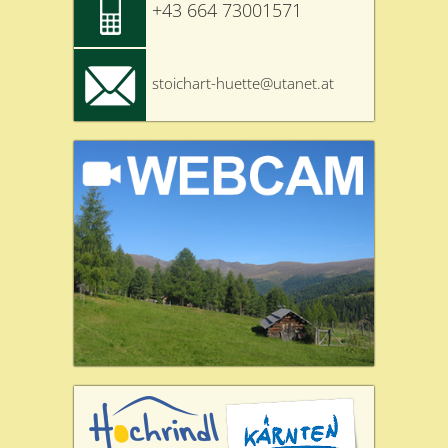
+43 664 73001571
stoichart-huette@utanet.at